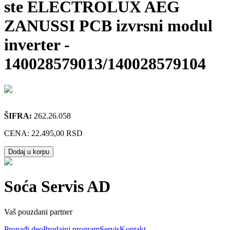
ste ELECTROLUX AEG
ZANUSSI PCB izvrsni modul
inverter
-
140028579013/140028579104
ŠIFRA:
262.26.058
CENA:
22.495,00 RSD
Dodaj u korpu
Soća Servis AD
Vaš pouzdani partner
Pronađi deo
Prodajni program
Servis
Kontakt