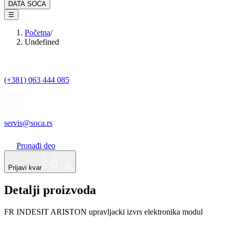
DATA SOĆA
☰
Početna
/
Undefined
(+381) 063 444 085
servis@soca.rs
Pronađi deo
Prijavi kvar
Detalji proizvoda
FR INDESIT ARISTON upravljacki izvrs elektronika modul