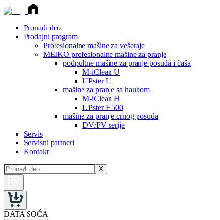
Pronađi deo
Prodajni program
Profesionalne mašine za vešeraje
MEIKO profesionalne mašine za pranje
podpultne mašine za pranje posuđa i čaša
M-iClean U
UPster U
mašine za pranje sa haubom
M-iClean H
UPster H500
mašine za pranje crnog posuđa
DV/FV serije
Servis
Servisni partneri
Kontakt
X
DATA SOĆA