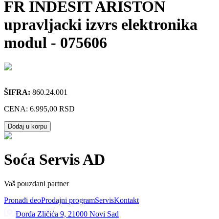
FR INDESIT ARISTON
upravljacki izvrs elektronika
modul
-
075606
ŠIFRA:
860.24.001
CENA:
6.995,00 RSD
Dodaj u korpu
Soća Servis AD
Vaš pouzdani partner
Pronađi deo
Prodajni program
Servis
Kontakt
Đorđa Zličića 9, 21000 Novi Sad