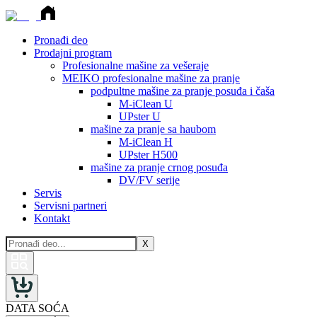
Pronađi deo
Prodajni program
Profesionalne mašine za vešeraje
MEIKO profesionalne mašine za pranje
podpultne mašine za pranje posuđa i čaša
M-iClean U
UPster U
mašine za pranje sa haubom
M-iClean H
UPster H500
mašine za pranje crnog posuđa
DV/FV serije
Servis
Servisni partneri
Kontakt
X
DATA SOĆA