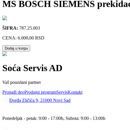
MS BOSCH SIEMENS prekidac u
ŠIFRA:
787.25.003
CENA:
6.000,00 RSD
Dodaj u korpu
Soća Servis AD
Vaš pouzdani partner
Pronađi deo
Prodajni program
Servis
Kontakt
Đorđa Zličića 9, 21000 Novi Sad
Ponedeljak - petak: 9:00 - 17:00h, Subota: 9:00 - 13:00h