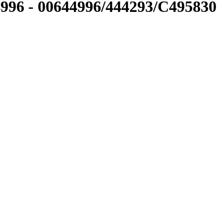
4996
-
00644996/444293/C495830