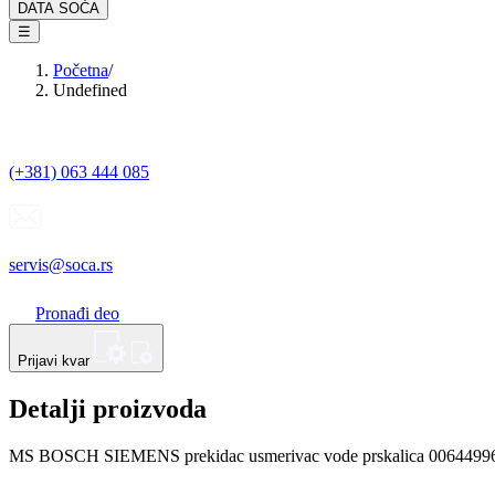
DATA SOĆA
☰
Početna
/
Undefined
(+381) 063 444 085
servis@soca.rs
Pronađi deo
Prijavi kvar
Detalji proizvoda
MS BOSCH SIEMENS prekidac usmerivac vode prskalica 0064499