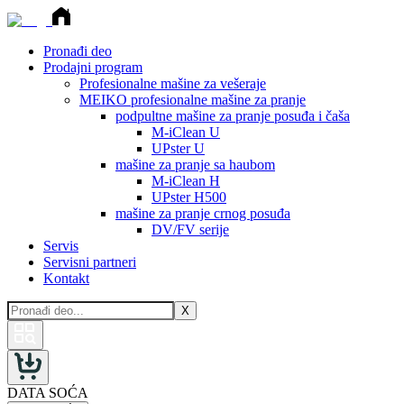
Pronađi deo
Prodajni program
Profesionalne mašine za vešeraje
MEIKO profesionalne mašine za pranje
podpultne mašine za pranje posuđa i čaša
M-iClean U
UPster U
mašine za pranje sa haubom
M-iClean H
UPster H500
mašine za pranje crnog posuđa
DV/FV serije
Servis
Servisni partneri
Kontakt
X
DATA SOĆA