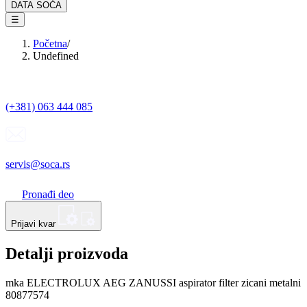
DATA SOĆA
☰
Početna
/
Undefined
(+381) 063 444 085
servis@soca.rs
Pronađi deo
Prijavi kvar
Detalji proizvoda
mka ELECTROLUX AEG ZANUSSI aspirator filter zicani metalni
80877574