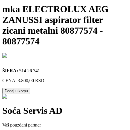
mka ELECTROLUX AEG
ZANUSSI aspirator filter
zicani metalni 80877574
-
80877574
ŠIFRA:
514.26.341
CENA:
3.800,00 RSD
Dodaj u korpu
Soća Servis AD
Vaš pouzdani partner