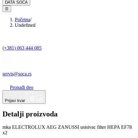
DATA SOĆA
☰
Početna
/
Undefined
(+381) 063 444 085
servis@soca.rs
Pronađi deo
Prijavi kvar
Detalji proizvoda
mka ELECTROLUX AEG ZANUSSI usisivac filter HEPA EF78
x2