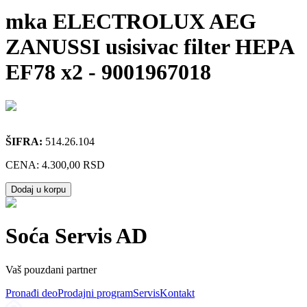
mka ELECTROLUX AEG
ZANUSSI usisivac filter HEPA
EF78 x2
-
9001967018
ŠIFRA:
514.26.104
CENA:
4.300,00 RSD
Dodaj u korpu
Soća Servis AD
Vaš pouzdani partner
Pronađi deo
Prodajni program
Servis
Kontakt