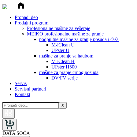
Pronađi deo
Prodajni program
Profesionalne mašine za vešeraje
MEIKO profesionalne mašine za pranje
podpultne mašine za pranje posuđa i čaša
M-iClean U
UPster U
mašine za pranje sa haubom
M-iClean H
UPster H500
mašine za pranje crnog posuđa
DV/FV serije
Servis
Servisni partneri
Kontakt
X
DATA SOĆA