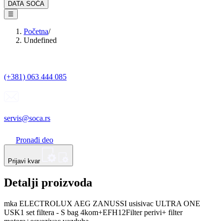
DATA SOĆA
☰
Početna
/
Undefined
(+381) 063 444 085
servis@soca.rs
Pronađi deo
Prijavi kvar
Detalji proizvoda
mka ELECTROLUX AEG ZANUSSI usisivac ULTRA ONE
USK1 set filtera - S bag 4kom+EFH12Filter perivi+ filter