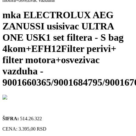
motora+osvezivac vazduha
mka ELECTROLUX AEG
ZANUSSI usisivac ULTRA
ONE USK1 set filtera - S bag
4kom+EFH12Filter perivi+
filter motora+osvezivac
vazduha
-
9001660365/9001684795/900167
ŠIFRA:
514.26.322
CENA:
3.395,00 RSD