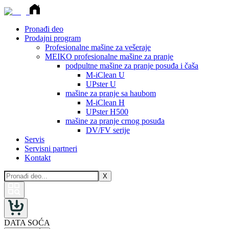
Pronađi deo
Prodajni program
Profesionalne mašine za vešeraje
MEIKO profesionalne mašine za pranje
podpultne mašine za pranje posuđa i čaša
M-iClean U
UPster U
mašine za pranje sa haubom
M-iClean H
UPster H500
mašine za pranje crnog posuđa
DV/FV serije
Servis
Servisni partneri
Kontakt
X
DATA SOĆA