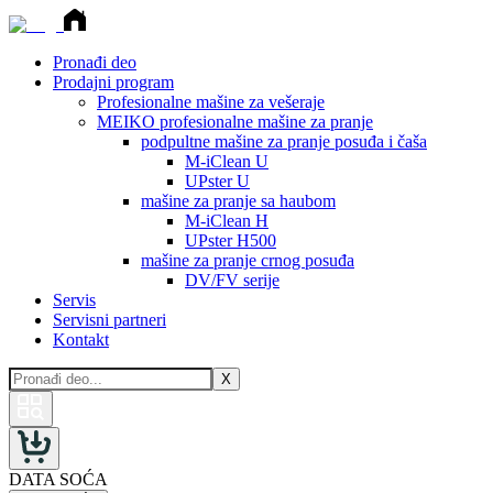
Pronađi deo
Prodajni program
Profesionalne mašine za vešeraje
MEIKO profesionalne mašine za pranje
podpultne mašine za pranje posuđa i čaša
M-iClean U
UPster U
mašine za pranje sa haubom
M-iClean H
UPster H500
mašine za pranje crnog posuđa
DV/FV serije
Servis
Servisni partneri
Kontakt
X
DATA SOĆA