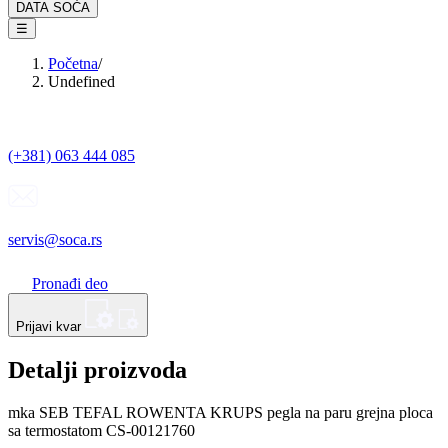
DATA SOĆA
☰
Početna
/
Undefined
(+381) 063 444 085
servis@soca.rs
Pronađi deo
Prijavi kvar
Detalji proizvoda
mka SEB TEFAL ROWENTA KRUPS pegla na paru grejna ploca
sa termostatom CS-00121760