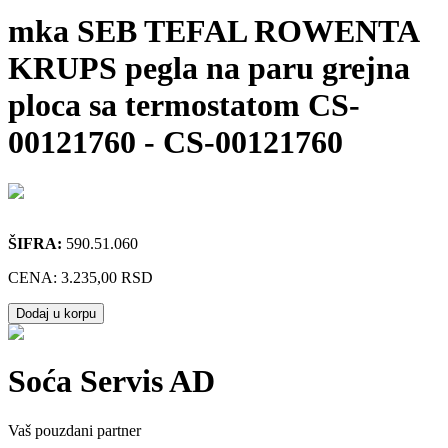
mka SEB TEFAL ROWENTA
KRUPS pegla na paru grejna
ploca sa termostatom CS-
00121760
-
CS-00121760
ŠIFRA:
590.51.060
CENA:
3.235,00 RSD
Dodaj u korpu
Soća Servis AD
Vaš pouzdani partner