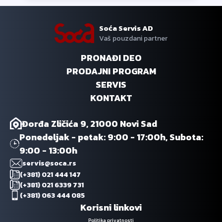
Soća Servis AD
Vaš pouzdani partner
PRONAĐI DEO
PRODAJNI PROGRAM
SERVIS
KONTAKT
Đorđa Zličića 9, 21000 Novi Sad
Ponedeljak - petak: 9:00 - 17:00h, Subota:
9:00 - 13:00h
servis@soca.rs
(+381) 021 444 147
(+381) 021 6339 731
(+381) 063 444 085
Korisni linkovi
Politika privatnosti