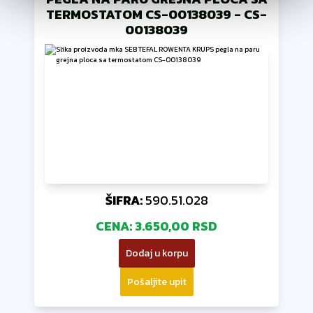
TERMOSTATOM CS-00138039
-
CS-
00138039
ŠIFRA:
590.51.028
CENA:
3.650,00 RSD
Dodaj u korpu
Pošaljite upit