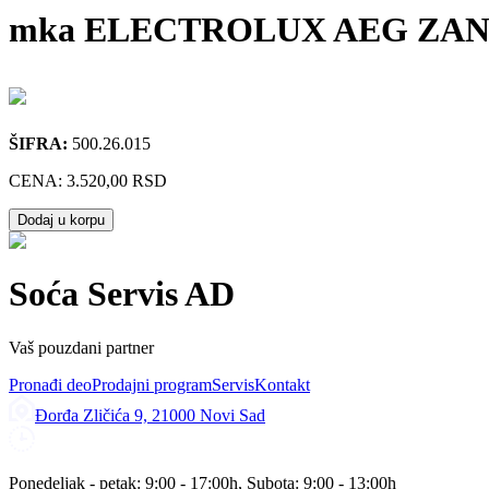
mka ELECTROLUX AEG ZANUSSI 
ŠIFRA:
500.26.015
CENA:
3.520,00 RSD
Dodaj u korpu
Soća Servis AD
Vaš pouzdani partner
Pronađi deo
Prodajni program
Servis
Kontakt
Đorđa Zličića 9, 21000 Novi Sad
Ponedeljak - petak: 9:00 - 17:00h, Subota: 9:00 - 13:00h