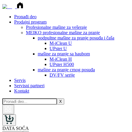
Pronađi deo
Prodajni program
Profesionalne mašine za vešeraje
MEIKO profesionalne mašine za pranje
podpultne mašine za pranje posuđa i čaša
M-iClean U
UPster U
mašine za pranje sa haubom
M-iClean H
UPster H500
mašine za pranje crnog posuđa
DV/FV serije
Servis
Servisni partneri
Kontakt
X
DATA SOĆA