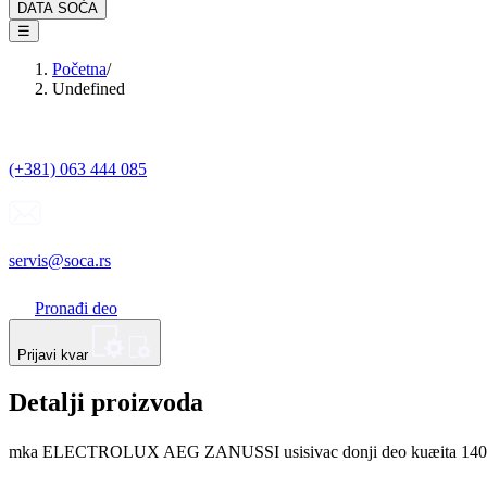
DATA SOĆA
☰
Početna
/
Undefined
(+381) 063 444 085
servis@soca.rs
Pronađi deo
Prijavi kvar
Detalji proizvoda
mka ELECTROLUX AEG ZANUSSI usisivac donji deo kuæita 14