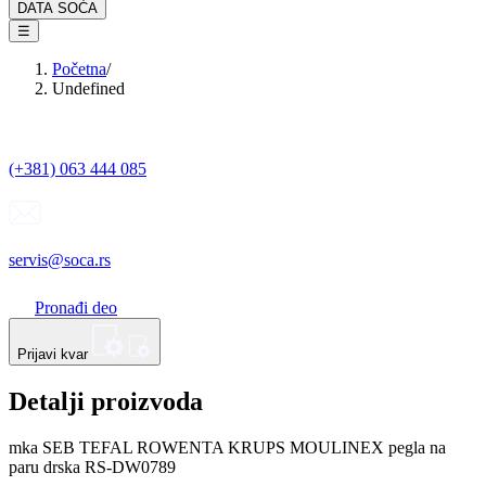
DATA SOĆA
☰
Početna
/
Undefined
(+381) 063 444 085
servis@soca.rs
Pronađi deo
Prijavi kvar
Detalji proizvoda
mka SEB TEFAL ROWENTA KRUPS MOULINEX pegla na
paru drska RS-DW0789