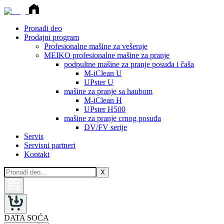
Pronađi deo
Prodajni program
Profesionalne mašine za vešeraje
MEIKO profesionalne mašine za pranje
podpultne mašine za pranje posuđa i čaša
M-iClean U
UPster U
mašine za pranje sa haubom
M-iClean H
UPster H500
mašine za pranje crnog posuđa
DV/FV serije
Servis
Servisni partneri
Kontakt
X
DATA SOĆA