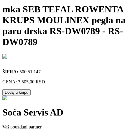
mka SEB TEFAL ROWENTA
KRUPS MOULINEX pegla na
paru drska RS-DW0789
-
RS-
DW0789
ŠIFRA:
500.51.147
CENA:
3.505,00 RSD
Dodaj u korpu
Soća Servis AD
Vaš pouzdani partner