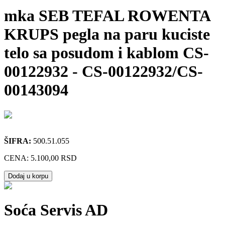
mka SEB TEFAL ROWENTA
KRUPS pegla na paru kuciste
telo sa posudom i kablom CS-
00122932
-
CS-00122932/CS-
00143094
ŠIFRA:
500.51.055
CENA:
5.100,00 RSD
Dodaj u korpu
Soća Servis AD