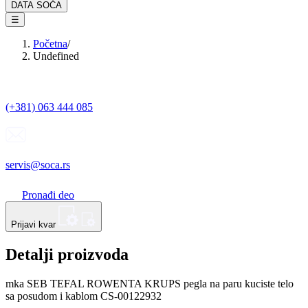
DATA SOĆA
☰
Početna
/
Undefined
(+381) 063 444 085
servis@soca.rs
Pronađi deo
Prijavi kvar
Detalji proizvoda
mka SEB TEFAL ROWENTA KRUPS pegla na paru kuciste telo
sa posudom i kablom CS-00122932