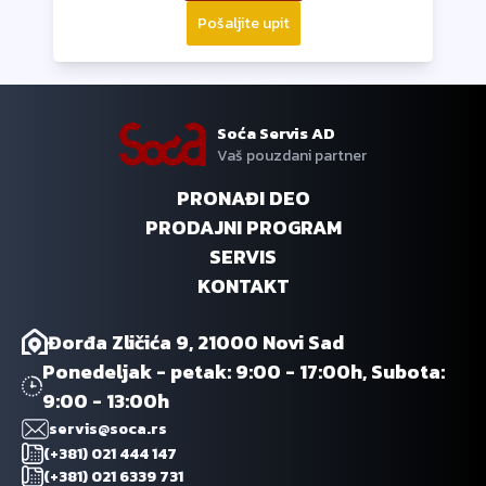
Pošaljite upit
Soća Servis AD
Vaš pouzdani partner
PRONAĐI DEO
PRODAJNI PROGRAM
SERVIS
KONTAKT
Đorđa Zličića 9, 21000 Novi Sad
Ponedeljak - petak: 9:00 - 17:00h, Subota:
9:00 - 13:00h
servis@soca.rs
(+381) 021 444 147
(+381) 021 6339 731