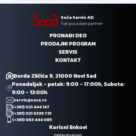
Soća Servis AD
Vaš pouzdani partner
PRONAĐI DEO
PRODAJNI PROGRAM
SERVIS
KONTAKT
Đorđa Zličića 9, 21000 Novi Sad
Ponedeljak - petak: 9:00 - 17:00h, Subota:
9:00 - 13:00h
servis@soca.rs
(+381) 021 444 147
(+381) 021 6339 731
(+381) 063 444 085
Korisni linkovi
Politika privatnosti