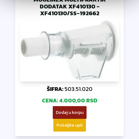
DODATAK XF410130
-
XF410130/SS-192662
ŠIFRA:
503.51.020
CENA:
4.000,00 RSD
Dodaj u korpu
Pošaljite upit