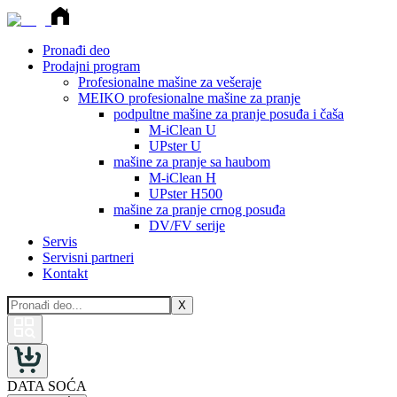
Pronađi deo
Prodajni program
Profesionalne mašine za vešeraje
MEIKO profesionalne mašine za pranje
podpultne mašine za pranje posuđa i čaša
M-iClean U
UPster U
mašine za pranje sa haubom
M-iClean H
UPster H500
mašine za pranje crnog posuđa
DV/FV serije
Servis
Servisni partneri
Kontakt
X
DATA SOĆA