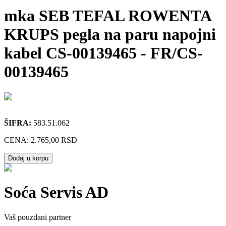
mka SEB TEFAL ROWENTA
KRUPS pegla na paru napojni
kabel CS-00139465
-
FR/CS-
00139465
ŠIFRA:
583.51.062
CENA:
2.765,00 RSD
Dodaj u korpu
Soća Servis AD
Vaš pouzdani partner