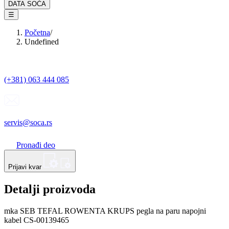
DATA SOĆA
☰
Početna
/
Undefined
(+381) 063 444 085
servis@soca.rs
Pronađi deo
Prijavi kvar
Detalji proizvoda
mka SEB TEFAL ROWENTA KRUPS pegla na paru napojni
kabel CS-00139465