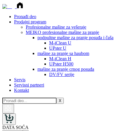
Pronađi deo
Prodajni program
Profesionalne mašine za vešeraje
MEIKO profesionalne mašine za pranje
podpultne mašine za pranje posuđa i čaša
M-iClean U
UPster U
mašine za pranje sa haubom
M-iClean H
UPster H500
mašine za pranje crnog posuđa
DV/FV serije
Servis
Servisni partneri
Kontakt
X
DATA SOĆA