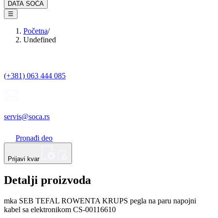
DATA SOĆA
☰
Početna
/
Undefined
(+381) 063 444 085
servis@soca.rs
Pronađi deo
Prijavi kvar
Detalji proizvoda
mka SEB TEFAL ROWENTA KRUPS pegla na paru napojni
kabel sa elektronikom CS-00116610