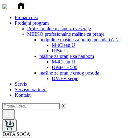
Pronađi deo
Prodajni program
Profesionalne mašine za vešeraje
MEIKO profesionalne mašine za pranje
podpultne mašine za pranje posuđa i čaša
M-iClean U
UPster U
mašine za pranje sa haubom
M-iClean H
UPster H500
mašine za pranje crnog posuđa
DV/FV serije
Servis
Servisni partneri
Kontakt
X
DATA SOĆA