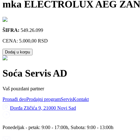
mka ELECTROLUX AEG ZANUSSI
ŠIFRA:
549.26.099
CENA:
5.000,00 RSD
Dodaj u korpu
Soća Servis AD
Vaš pouzdani partner
Pronađi deo
Prodajni program
Servis
Kontakt
Đorđa Zličića 9, 21000 Novi Sad
Ponedeljak - petak: 9:00 - 17:00h, Subota: 9:00 - 13:00h