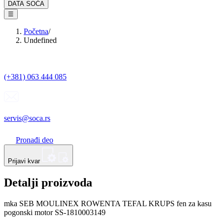
DATA SOĆA
☰
Početna
/
Undefined
(+381) 063 444 085
servis@soca.rs
Pronađi deo
Prijavi kvar
Detalji proizvoda
mka SEB MOULINEX ROWENTA TEFAL KRUPS fen za kasu
pogonski motor SS-1810003149