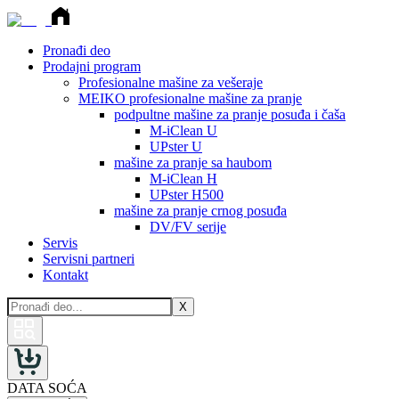
Pronađi deo
Prodajni program
Profesionalne mašine za vešeraje
MEIKO profesionalne mašine za pranje
podpultne mašine za pranje posuđa i čaša
M-iClean U
UPster U
mašine za pranje sa haubom
M-iClean H
UPster H500
mašine za pranje crnog posuđa
DV/FV serije
Servis
Servisni partneri
Kontakt
X
DATA SOĆA