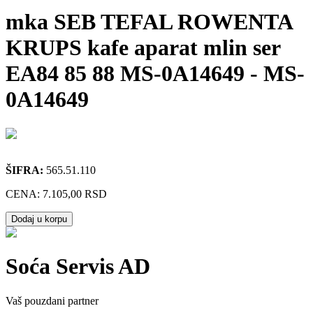
mka SEB TEFAL ROWENTA
KRUPS kafe aparat mlin ser
EA84 85 88 MS-0A14649
-
MS-
0A14649
ŠIFRA:
565.51.110
CENA:
7.105,00 RSD
Dodaj u korpu
Soća Servis AD
Vaš pouzdani partner