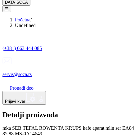
DATA SOĆA
☰
Početna
/
Undefined
(+381) 063 444 085
servis@soca.rs
Pronađi deo
Prijavi kvar
Detalji proizvoda
mka SEB TEFAL ROWENTA KRUPS kafe aparat mlin ser EA84
85 88 MS-0A14649