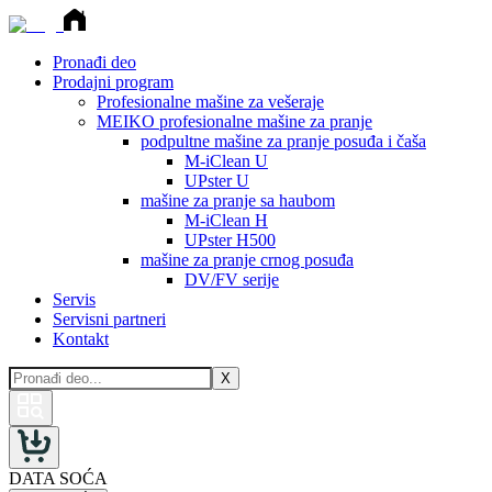
Pronađi deo
Prodajni program
Profesionalne mašine za vešeraje
MEIKO profesionalne mašine za pranje
podpultne mašine za pranje posuđa i čaša
M-iClean U
UPster U
mašine za pranje sa haubom
M-iClean H
UPster H500
mašine za pranje crnog posuđa
DV/FV serije
Servis
Servisni partneri
Kontakt
X
DATA SOĆA