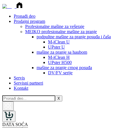
Pronađi deo
Prodajni program
Profesionalne mašine za vešeraje
MEIKO profesionalne mašine za pranje
podpultne mašine za pranje posuđa i čaša
M-iClean U
UPster U
mašine za pranje sa haubom
M-iClean H
UPster H500
mašine za pranje crnog posuđa
DV/FV serije
Servis
Servisni partneri
Kontakt
X
DATA SOĆA