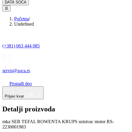
DATA SOĆA
☰
Početna
/
Undefined
(+381) 063 444 085
servis@soca.rs
Pronađi deo
Prijavi kvar
Detalji proizvoda
mka SEB TEFAL ROWENTA KRUPS usisivac motor RS-
2230001983