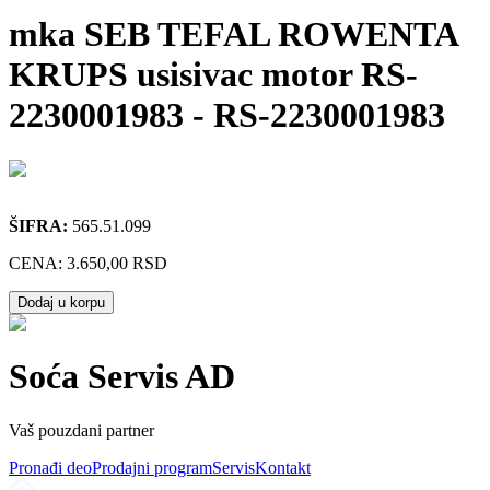
mka SEB TEFAL ROWENTA
KRUPS usisivac motor RS-
2230001983
-
RS-2230001983
ŠIFRA:
565.51.099
CENA:
3.650,00 RSD
Dodaj u korpu
Soća Servis AD
Vaš pouzdani partner
Pronađi deo
Prodajni program
Servis
Kontakt