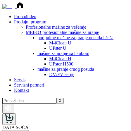
Pronađi deo
Prodajni program
Profesionalne mašine za vešeraje
MEIKO profesionalne mašine za pranje
podpultne mašine za pranje posuđa i čaša
M-iClean U
UPster U
mašine za pranje sa haubom
M-iClean H
UPster H500
mašine za pranje crnog posuđa
DV/FV serije
Servis
Servisni partneri
Kontakt
X
DATA SOĆA