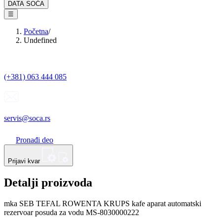
DATA SOĆA
☰
Početna
/
Undefined
(+381) 063 444 085
servis@soca.rs
Pronađi deo
Prijavi kvar
Detalji proizvoda
mka SEB TEFAL ROWENTA KRUPS kafe aparat automatski
rezervoar posuda za vodu MS-8030000222