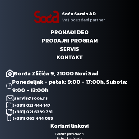
Soća Servis AD
Vaš pouzdani partner
PRONAĐI DEO
PRODAJNI PROGRAM
SERVIS
KONTAKT
Đorđa Zličića 9, 21000 Novi Sad
Ponedeljak - petak: 9:00 - 17:00h, Subota:
9:00 - 13:00h
servis@soca.rs
(+381) 021 444 147
(+381) 021 6339 731
(+381) 063 444 085
Korisni linkovi
Politika privatnosti
Uslovi korišćenja