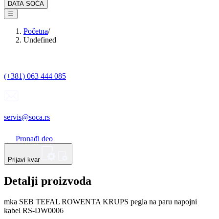
DATA SOĆA
☰
Početna
/
Undefined
(+381) 063 444 085
servis@soca.rs
Pronađi deo
Prijavi kvar
Detalji proizvoda
mka SEB TEFAL ROWENTA KRUPS pegla na paru napojni
kabel RS-DW0006