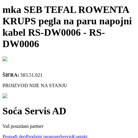
mka SEB TEFAL ROWENTA
KRUPS pegla na paru napojni
kabel RS-DW0006
-
RS-
DW0006
ŠIFRA:
583.51.021
PROIZVOD NIJE NA STANJU
Soća Servis AD
Vaš pouzdani partner
Pronađi deo
Prodajni program
Servis
Kontakt