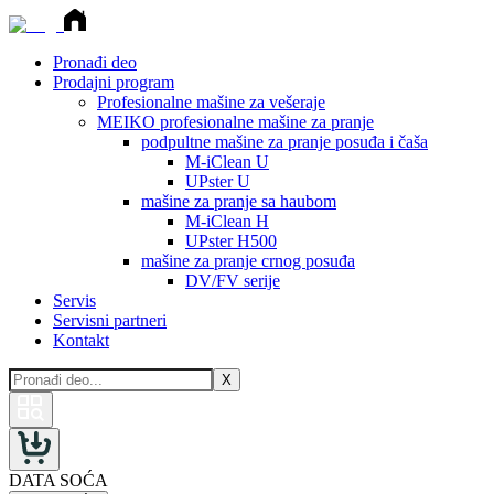
Pronađi deo
Prodajni program
Profesionalne mašine za vešeraje
MEIKO profesionalne mašine za pranje
podpultne mašine za pranje posuđa i čaša
M-iClean U
UPster U
mašine za pranje sa haubom
M-iClean H
UPster H500
mašine za pranje crnog posuđa
DV/FV serije
Servis
Servisni partneri
Kontakt
X
DATA SOĆA