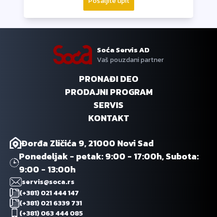
Pošaljite upit
Soća Servis AD
Vaš pouzdani partner
PRONAĐI DEO
PRODAJNI PROGRAM
SERVIS
KONTAKT
Đorđa Zličića 9, 21000 Novi Sad
Ponedeljak - petak: 9:00 - 17:00h, Subota:
9:00 - 13:00h
servis@soca.rs
(+381) 021 444 147
(+381) 021 6339 731
(+381) 063 444 085