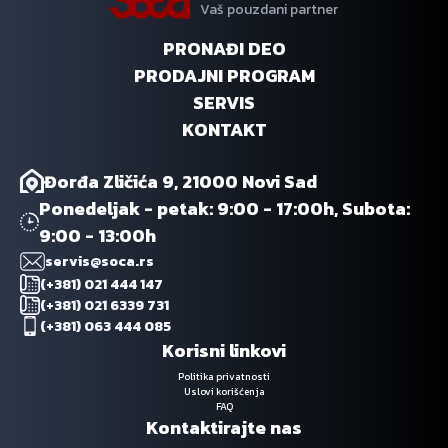
Vaš pouzdani partner
PRONAĐI DEO
PRODAJNI PROGRAM
SERVIS
KONTAKT
Đorđa Zličića 9, 21000 Novi Sad
Ponedeljak - petak: 9:00 - 17:00h, Subota:
9:00 - 13:00h
servis@soca.rs
(+381) 021 444 147
(+381) 021 6339 731
(+381) 063 444 085
Korisni linkovi
Politika privatnosti
Uslovi korišćenja
FAQ
Kontaktirajte nas