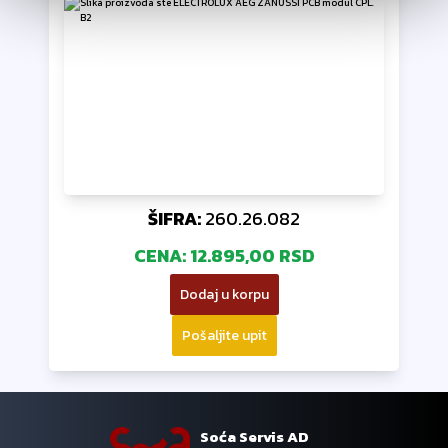
ŠIFRA:
260.26.082
CENA:
12.895,00 RSD
Dodaj u korpu
Pošaljite upit
Soća Servis AD