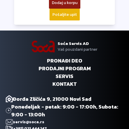
Dodaj u korpu
Pošaljite upit
Soća Servis AD
Vaš pouzdani partner
PRONAĐI DEO
PRODAJNI PROGRAM
SERVIS
KONTAKT
Đorđa Zličića 9, 21000 Novi Sad
Ponedeljak - petak: 9:00 - 17:00h, Subota:
9:00 - 13:00h
servis@soca.rs
(+381) 021 444 147