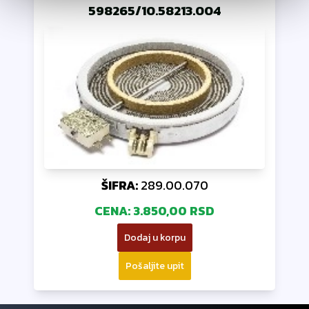
598265/10.58213.004
ŠIFRA:
289.00.070
CENA:
3.850,00 RSD
Dodaj u korpu
Pošaljite upit