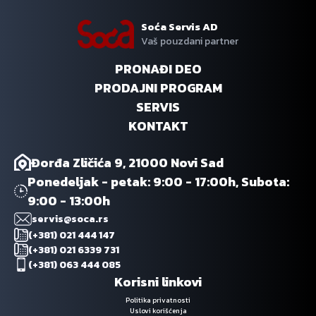
Soća Servis AD
Vaš pouzdani partner
PRONAĐI DEO
PRODAJNI PROGRAM
SERVIS
KONTAKT
Đorđa Zličića 9, 21000 Novi Sad
Ponedeljak - petak: 9:00 - 17:00h, Subota:
9:00 - 13:00h
servis@soca.rs
(+381) 021 444 147
(+381) 021 6339 731
(+381) 063 444 085
Korisni linkovi
Politika privatnosti
Uslovi korišćenja