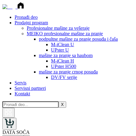
Pronađi deo
Prodajni program
Profesionalne mašine za vešeraje
MEIKO profesionalne mašine za pranje
podpultne mašine za pranje posuđa i čaša
M-iClean U
UPster U
mašine za pranje sa haubom
M-iClean H
UPster H500
mašine za pranje crnog posuđa
DV/FV serije
Servis
Servisni partneri
Kontakt
X
DATA SOĆA