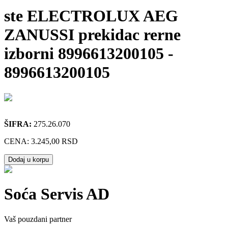
ste ELECTROLUX AEG
ZANUSSI prekidac rerne
izborni 8996613200105
-
8996613200105
ŠIFRA:
275.26.070
CENA:
3.245,00 RSD
Dodaj u korpu
Soća Servis AD
Vaš pouzdani partner