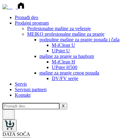
Pronađi deo
Prodajni program
Profesionalne mašine za vešeraje
MEIKO profesionalne mašine za pranje
podpultne mašine za pranje posuđa i čaša
M-iClean U
UPster U
mašine za pranje sa haubom
M-iClean H
UPster H500
mašine za pranje crnog posuđa
DV/FV serije
Servis
Servisni partneri
Kontakt
X
DATA SOĆA