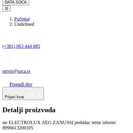
DATA SOĆA
☰
Početna
/
Undefined
(+381) 063 444 085
servis@soca.rs
Pronađi deo
Prijavi kvar
Detalji proizvoda
ste ELECTROLUX AEG ZANUSSI prekidac rerne izborni
8996613200105