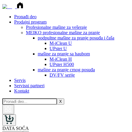
Pronađi deo
Prodajni program
Profesionalne mašine za vešeraje
MEIKO profesionalne mašine za pranje
podpultne mašine za pranje posuđa i čaša
M-iClean U
UPster U
mašine za pranje sa haubom
M-iClean H
UPster H500
mašine za pranje crnog posuđa
DV/FV serije
Servis
Servisni partneri
Kontakt
X
DATA SOĆA