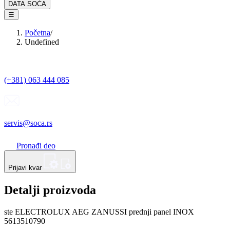
DATA SOĆA
☰
Početna
/
Undefined
(+381) 063 444 085
servis@soca.rs
Pronađi deo
Prijavi kvar
Detalji proizvoda
ste ELECTROLUX AEG ZANUSSI prednji panel INOX
5613510790