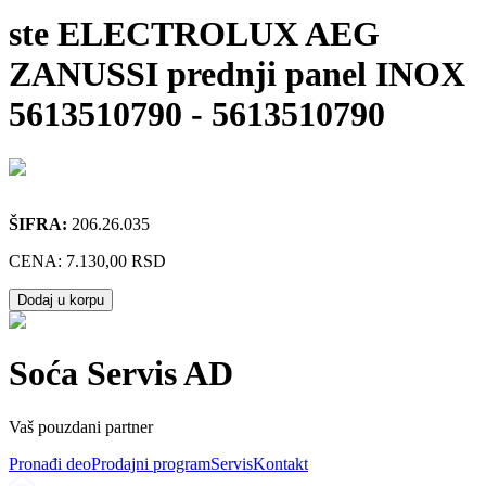
ste ELECTROLUX AEG
ZANUSSI prednji panel INOX
5613510790
-
5613510790
ŠIFRA:
206.26.035
CENA:
7.130,00 RSD
Dodaj u korpu
Soća Servis AD
Vaš pouzdani partner
Pronađi deo
Prodajni program
Servis
Kontakt