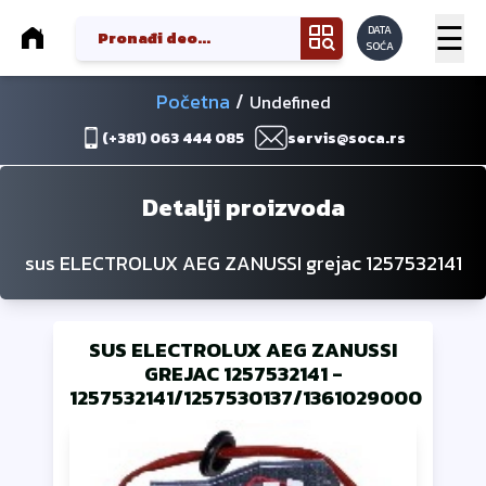
☰
DATA
SOĆA
Početna
/
Undefined
(+381) 063 444 085
servis@soca.rs
Detalji proizvoda
sus ELECTROLUX AEG ZANUSSI grejac 1257532141
SUS ELECTROLUX AEG ZANUSSI
GREJAC 1257532141
-
1257532141/1257530137/1361029000