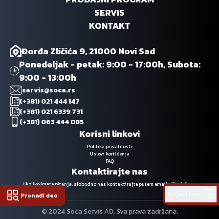
SERVIS
KONTAKT
Đorđa Zličića 9, 21000 Novi Sad
Ponedeljak - petak: 9:00 - 17:00h, Subota:
9:00 - 13:00h
servis@soca.rs
(+381) 021 444 147
(+381) 021 6339 731
(+381) 063 444 085
Korisni linkovi
Politika privatnosti
Uslovi korišćenja
FAQ
Kontaktirajte nas
Ukoliko imate pitanja, slobodno nas kontaktirajte putem emaila ili telefona.
Prijavi kvar
Pronađi deo
© 2024 Soća Servis AD. Sva prava zadržana.