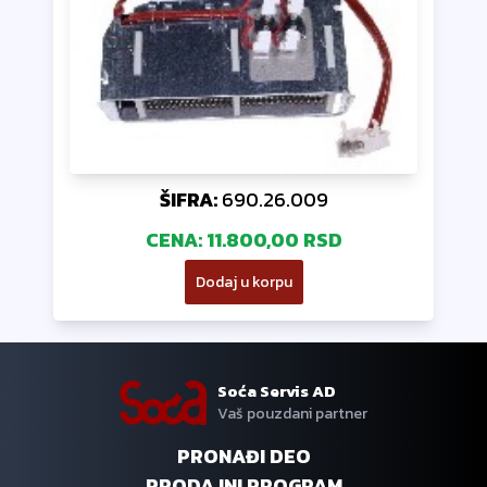
ŠIFRA:
690.26.009
CENA:
11.800,00 RSD
Dodaj u korpu
Soća Servis AD
Vaš pouzdani partner
PRONAĐI DEO
PRODAJNI PROGRAM