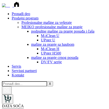
Pronađi deo
Prodajni program
Profesionalne mašine za vešeraje
MEIKO profesionalne mašine za pranje
podpultne mašine za pranje posuđa i čaša
M-iClean U
UPster U
mašine za pranje sa haubom
M-iClean H
UPster H500
mašine za pranje crnog posuđa
DV/FV serije
Servis
Servisni partneri
Kontakt
X
DATA SOĆA