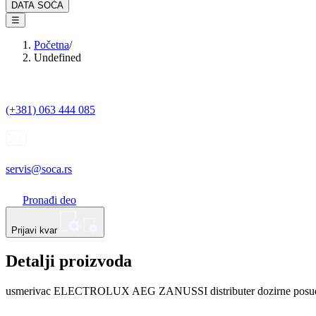
DATA SOĆA
☰
Početna
/
Undefined
(+381) 063 444 085
servis@soca.rs
Pronađi deo
Prijavi kvar
Detalji proizvoda
usmerivac ELECTROLUX AEG ZANUSSI distributer dozirne posu