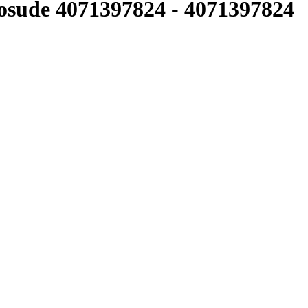
sude 4071397824
-
4071397824