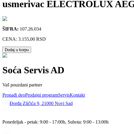
usmerivac ELECTROLUX AEG ZA
ŠIFRA:
107.26.034
CENA:
3.155,00 RSD
Dodaj u korpu
Soća Servis AD
Vaš pouzdani partner
Pronađi deo
Prodajni program
Servis
Kontakt
Đorđa Zličića 9, 21000 Novi Sad
Ponedeljak - petak: 9:00 - 17:00h, Subota: 9:00 - 13:00h