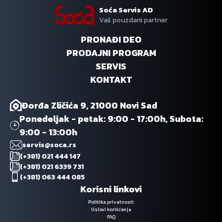
Soća Servis AD
Vaš pouzdani partner
PRONAĐI DEO
PRODAJNI PROGRAM
SERVIS
KONTAKT
Đorđa Zličića 9, 21000 Novi Sad
Ponedeljak - petak: 9:00 - 17:00h, Subota:
9:00 - 13:00h
servis@soca.rs
(+381) 021 444 147
(+381) 021 6339 731
(+381) 063 444 085
Korisni linkovi
Politika privatnosti
Uslovi korišćenja
FAQ